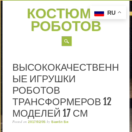
КОСТЮМЫ
RU
РОБОТОВ
MAIN MENU
Skip to content
ВЫСОКОКАЧЕСТВЕНН
ЫЕ ИГРУШКИ
РОБОТОВ
ТРАНСФОРМЕРОВ 12
МОДЕЛЕЙ 17 СМ
Posted on
by
2017/02/05
Бамбл Би