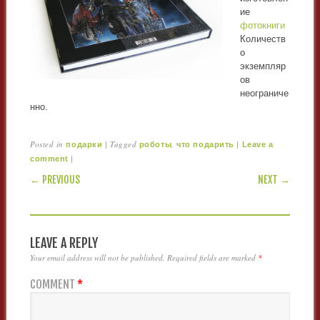
ие
фотокниги
Количеств
о
экземпляр
ов
неограниче
нно.
Posted in
|
Tagged
,
|
подарки
роботы
что подарить
Leave a
|
comment
POST NAVIGATION
← PREVIOUS
NEXT →
LEAVE A REPLY
Your email address will not be published.
Required fields are marked
*
COMMENT
*